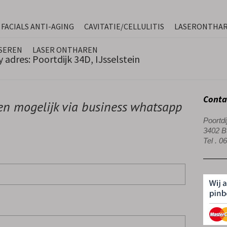
FACIALS ANTI-AGING
CAVITATIE/CELLULITIS
LASERONTHA
SEREN
LASER ONTHAREN
adres: Poortdijk 34D, IJsselstein
Conta
en mogelijk via business whatsapp
Poortdi
3402 BS
Tel . 