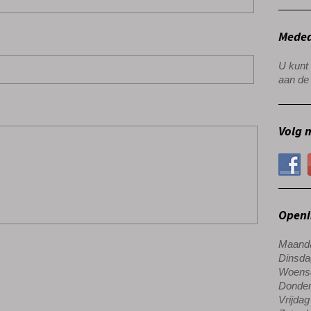
Meded
U kunt 
aan de 
Volg m
Openi
Maanda
Dinsda
Woensd
Donder
Vrijdag