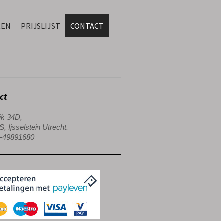
REN
PRIJSLIJST
CONTACT
ct
jk 34D,
, Ijsselstein Utrecht.
06-49891680